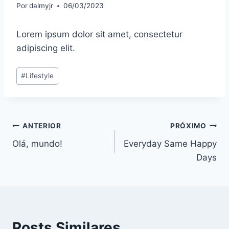
Por
dalmyjr
06/03/2023
Lorem ipsum dolor sit amet, consectetur
adipiscing elit.
Tags
#
Lifestyle
do
Post:
Navegação
ANTERIOR
PRÓXIMO
Olá, mundo!
Everyday Same Happy
de
Days
Post
Posts Similares